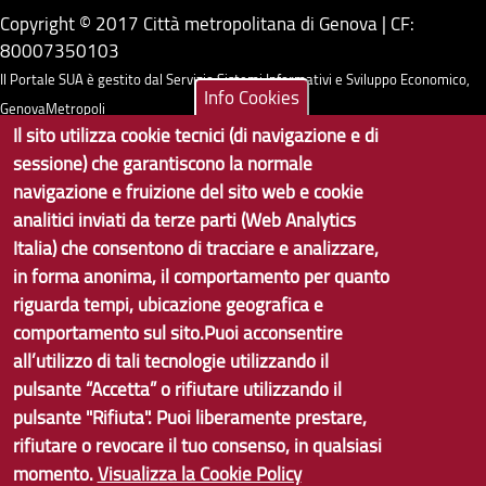
Copyright © 2017 Città metropolitana di Genova | CF:
80007350103
Il Portale SUA è gestito dal Servizio Sistemi Informativi e Sviluppo Economico,
Info Cookies
GenovaMetropoli
Il sito utilizza cookie tecnici (di navigazione e di
sessione) che garantiscono la normale
Tecnologie e Accessibilità
navigazione e fruizione del sito web e cookie
Privacy
analitici inviati da terze parti (Web Analytics
Italia) che consentono di tracciare e analizzare,
Note Legali
in forma anonima, il comportamento per quanto
Contatti per il sito Web
riguarda tempi, ubicazione geografica e
comportamento sul sito.Puoi acconsentire
Statistiche
all’utilizzo di tali tecnologie utilizzando il
Area Riservata
pulsante “Accetta” o rifiutare utilizzando il
pulsante "Rifiuta". Puoi liberamente prestare,
rifiutare o revocare il tuo consenso, in qualsiasi
momento.
Visualizza la Cookie Policy