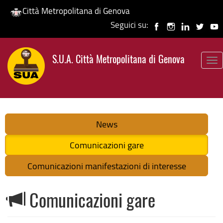
Città Metropolitana di Genova
Seguici su:
Salta
al
S.U.A. Città Metropolitana di Genova
contenuto
To
principale
nav
News
Comunicazioni gare
Comunicazioni manifestazioni di interesse
Comunicazioni gare