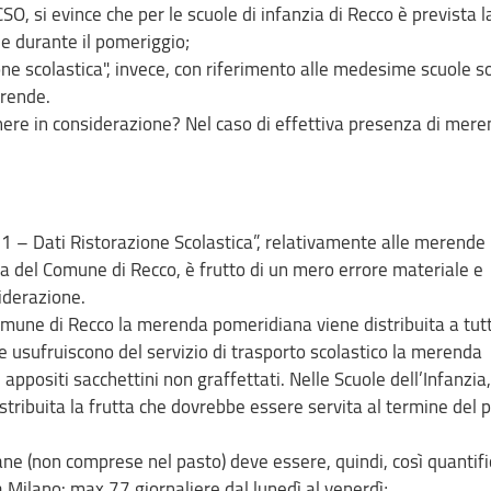
CSO, si evince che per le scuole di infanzia di Recco è prevista l
 durante il pomeriggio;
ione scolastica", invece, con riferimento alle medesime scuole s
rende.
nere in considerazione? Nel caso di effettiva presenza di mere
o 1 – Dati Ristorazione Scolastica”, relativamente alle merende
ia del Comune di Recco, è frutto di un mero errore materiale e
iderazione.
omune di Recco la merenda pomeridiana viene distribuita a tutti
e usufruiscono del servizio di trasporto scolastico la merenda
appositi sacchettini non graffettati. Nelle Scuole dell’Infanzia,
stribuita la frutta che dovrebbe essere servita al termine del 
e (non comprese nel pasto) deve essere, quindi, così quantifi
a Milano: max 77 giornaliere dal lunedì al venerdì;