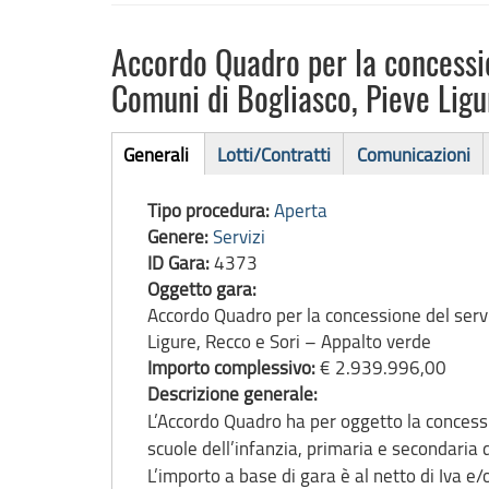
Accordo Quadro per la concession
Comuni di Bogliasco, Pieve Ligu
Bando
Generali
Lotti/Contratti
Comunicazioni
(scheda
di
attiva)
Tipo procedura:
Aperta
gara
Genere:
Servizi
ID Gara:
4373
Oggetto gara:
Accordo Quadro per la concessione del servi
Ligure, Recco e Sori – Appalto verde
Importo complessivo:
€ 2.939.996,00
Descrizione generale:
L’Accordo Quadro ha per oggetto la concession
scuole dell’infanzia, primaria e secondaria 
L’importo a base di gara è al netto di Iva e/