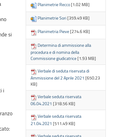
a
Planimetrie Recco
[1.02 MB]
Planimetrie Sori
[359.49 KB]
ono
Planimetria Pieve
[274.6 KB]
nde si
Determina di ammissione alla
procedura e di nomina della
Commissione giudicatrice
[1.93 MB]
Verbale di seduta riservata di
Ammissione del 2 Aprile 2021
[650.23
KB]
 i
Verbale seduta riservata
06.04.2021
[318.56 KB]
pranzo
Verbale seduta riservata
21.04.2021
[511.49 KB]
cato:
Verbale seduta riservata