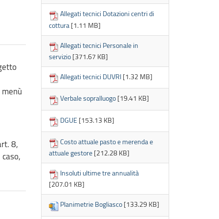
Allegati tecnici Dotazioni centri di
cottura
[1.11 MB]
Allegati tecnici Personale in
servizio
[371.67 KB]
getto
Allegati tecnici DUVRI
[1.32 MB]
di menù
Verbale sopralluogo
[19.41 KB]
DGUE
[153.13 KB]
Costo attuale pasto e merenda e
rt. 8,
attuale gestore
[212.28 KB]
i caso,
Insoluti ultime tre annualità
[207.01 KB]
Planimetrie Bogliasco
[133.29 KB]