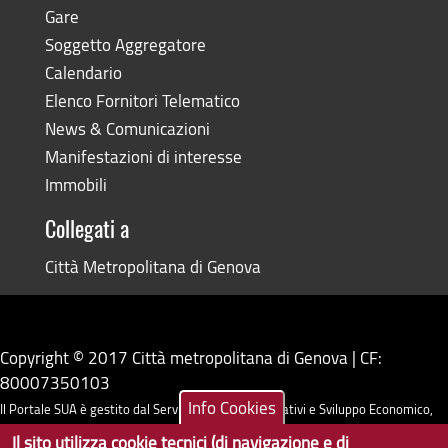
Gare
Soggetto Aggregatore
Calendario
Elenco Fornitori Telematico
News & Comunicazioni
Manifestazioni di interesse
Immobili
Collegati a
Città Metropolitana di Genova
Copyright © 2017 Città metropolitana di Genova | CF:
80007350103
Info Cookies
Il Portale SUA è gestito dal Servizio Sistemi Informativi e Sviluppo Economico,
GenovaMetropoli
Il sito utilizza cookie tecnici (di navigazione e di