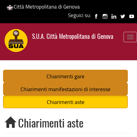
Città Metropolitana di Genova
Seguici su:
Salta
al
S.U.A. Città Metropolitana di Genova
contenuto
To
principale
nav
Chiarimenti gare
Chiarimenti manifestazioni di interesse
Chiarimenti aste
Chiarimenti aste