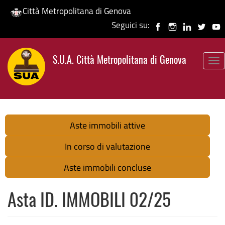
Città Metropolitana di Genova
Seguici su:
Salta
al
S.U.A. Città Metropolitana di Genova
contenuto
To
principale
nav
Aste immobili attive
In corso di valutazione
Aste immobili concluse
Asta ID. IMMOBILI 02/25