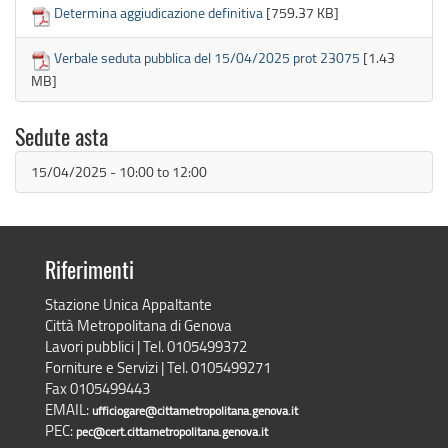
Determina aggiudicazione definitiva
[759.37 KB]
Verbale seduta pubblica del 15/04/2025 prot 23075
[1.43
MB]
Sedute asta
15/04/2025 -
10:00
to
12:00
Riferimenti
Stazione Unica Appaltante
Città Metropolitana di Genova
Lavori pubblici | Tel. 0105499372
Forniture e Servizi | Tel. 0105499271
Fax 0105499443
EMAIL:
ufficiogare@cittametropolitana.genova.it
PEC:
pec@cert.cittametropolitana.genova.it