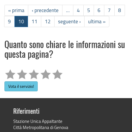
« prima
‹ precedente
…
4
5
6
7
8
9
10
11
12
seguente ›
ultima »
Quanto sono chiare le informazioni su
questa pagina?
Vota il servizio!
Riferimenti
Stazione Unica Appaltante
Città Metropolitana di Genova