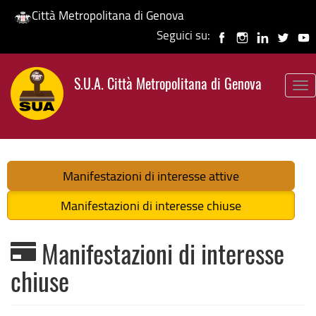
Città Metropolitana di Genova
Seguici su:
Salta
al
S.U.A. Città Metropolitana di Genova
contenuto
To
principale
nav
Manifestazioni di interesse attive
Manifestazioni di interesse chiuse
Manifestazioni di interesse
chiuse