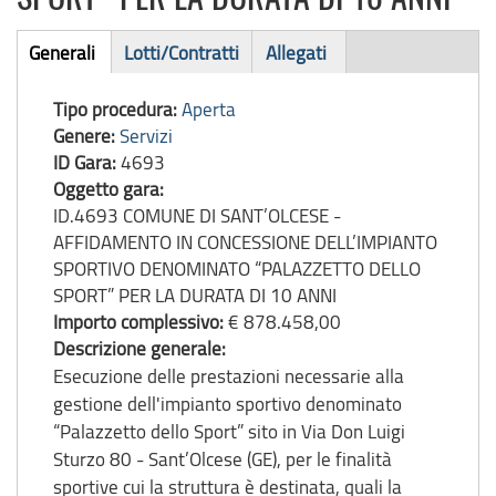
Bando
Generali
Lotti/Contratti
Allegati
(scheda
di
attiva)
Tipo procedura:
Aperta
gara
Genere:
Servizi
ID Gara:
4693
Oggetto gara:
ID.4693 COMUNE DI SANT’OLCESE -
AFFIDAMENTO IN CONCESSIONE DELL’IMPIANTO
SPORTIVO DENOMINATO “PALAZZETTO DELLO
SPORT” PER LA DURATA DI 10 ANNI
Importo complessivo:
€ 878.458,00
Descrizione generale:
Esecuzione delle prestazioni necessarie alla
gestione dell'impianto sportivo denominato
“Palazzetto dello Sport” sito in Via Don Luigi
Sturzo 80 - Sant’Olcese (GE), per le finalità
sportive cui la struttura è destinata, quali la