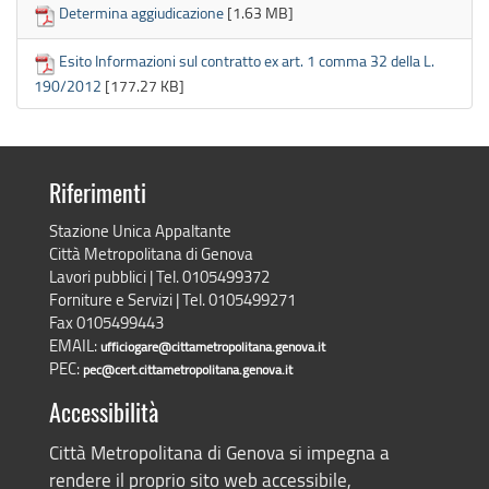
Determina aggiudicazione
[1.63 MB]
Esito Informazioni sul contratto ex art. 1 comma 32 della L.
190/2012
[177.27 KB]
Riferimenti
Stazione Unica Appaltante
Città Metropolitana di Genova
Lavori pubblici | Tel. 0105499372
Forniture e Servizi | Tel. 0105499271
Fax 0105499443
EMAIL:
ufficiogare@cittametropolitana.genova.it
PEC:
pec@cert.cittametropolitana.genova.it
Accessibilità
Città Metropolitana di Genova si impegna a
rendere il proprio sito web accessibile,