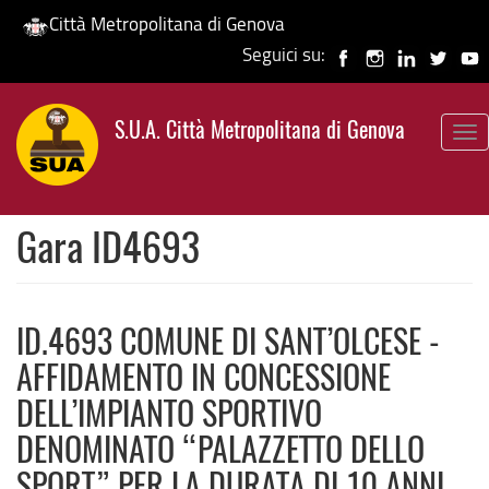
Città Metropolitana di Genova
Seguici su:
Salta
al
S.U.A. Città Metropolitana di Genova
contenuto
To
principale
nav
Gara ID4693
ID.4693 COMUNE DI SANT’OLCESE -
AFFIDAMENTO IN CONCESSIONE
DELL’IMPIANTO SPORTIVO
DENOMINATO “PALAZZETTO DELLO
SPORT” PER LA DURATA DI 10 ANNI