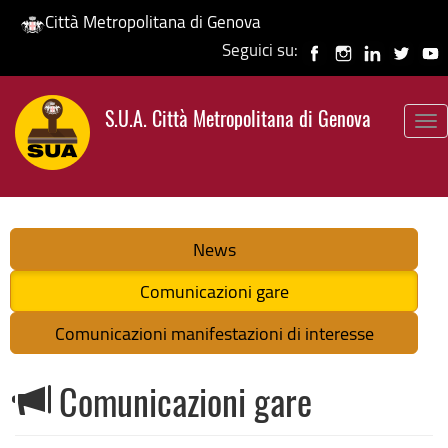
Città Metropolitana di Genova
Seguici su:
Salta
al
S.U.A. Città Metropolitana di Genova
contenuto
To
principale
nav
News
Comunicazioni gare
Comunicazioni manifestazioni di interesse
Comunicazioni gare