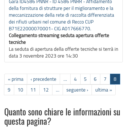
Gara ID4586 PNNR - ID 4586 PNRR - Affidamento
della fornitura di strutture per il miglioramento e la
meccanizzazione della rete di raccolta differenziata
dei rifiuti urbani nel comune di Recco CUP
B71E22000070001- CIG A017666770.
Collegamento streaming seduta apertura offerte
tecniche
La seduta di apertura della offerte tecniche si terrà in
data 3 novembre 2023 ore 14:30
« prima
‹ precedente
…
4
5
6
7
8
9
10
11
12
…
seguente ›
ultima »
Quanto sono chiare le informazioni su
questa pagina?