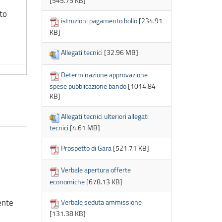
[545.75 KB]
nto
istruzioni pagamento bollo
[234.91
KB]
Allegati tecnici
[32.96 MB]
Determinazione approvazione
spese pubblicazione bando
[1014.84
KB]
Allegati tecnici ulteriori allegati
tecnici
[4.61 MB]
Prospetto di Gara
[521.71 KB]
Verbale apertura offerte
economiche
[678.13 KB]
ente
Verbale seduta ammissione
[131.38 KB]