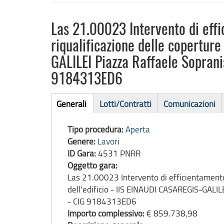
Las 21.00023 Intervento di eff
riqualificazione delle copertur
GALILEI Piazza Raffaele Sopra
9184313ED6
Bando
Generali
Lotti/Contratti
Comunicazioni
(scheda
di
attiva)
Tipo procedura:
Aperta
gara
Genere:
Lavori
ID Gara:
4531 PNRR
Oggetto gara:
Las 21.00023 Intervento di efficientamento
dell'edificio - IIS EINAUDI CASAREGIS-GA
- CIG 9184313ED6
Importo complessivo:
€ 859.738,98