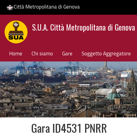
Città Metropolitana di Genova
Salta
S.U.A. Città Metropolitana di Genova
al
contenuto
principale
Home
Chi siamo
Gare
Soggetto Aggregatore
Gara ID4531 PNRR