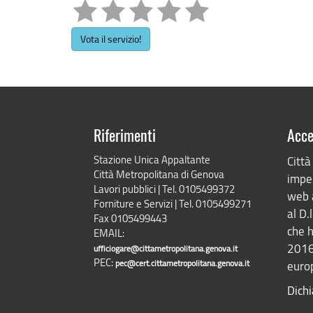
Vota il servizio!
Riferimenti
Acce
Stazione Unica Appaltante
Città
Città Metropolitana di Genova
impeg
Lavori pubblici | Tel. 0105499372
web 
Forniture e Servizi | Tel. 0105499271
al D.
Fax 0105499443
che h
EMAIL:
2016
ufficiogare@cittametropolitana.genova.it
PEC:
pec@cert.cittametropolitana.genova.it
europ
Dichi