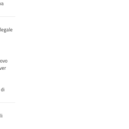
va
 legale
novo
ver
 di
li