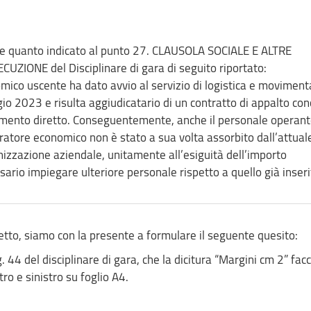
isce quanto indicato al punto 27. CLAUSOLA SOCIALE E ALTRE
UZIONE del Disciplinare di gara di seguito riportato:
omico uscente ha dato avvio al servizio di logistica e movimen
io 2023 e risulta aggiudicatario di un contratto di appalto con
damento diretto. Conseguentemente, anche il personale operant
atore economico non è stato a sua volta assorbito dall’attual
nizzazione aziendale, unitamente all’esiguità dell’importo
ario impiegare ulteriore personale rispetto a quello già inseri
ggetto, siamo con la presente a formulare il seguente quesito:
 44 del disciplinare di gara, che la dicitura “Margini cm 2” facc
ro e sinistro su foglio A4.