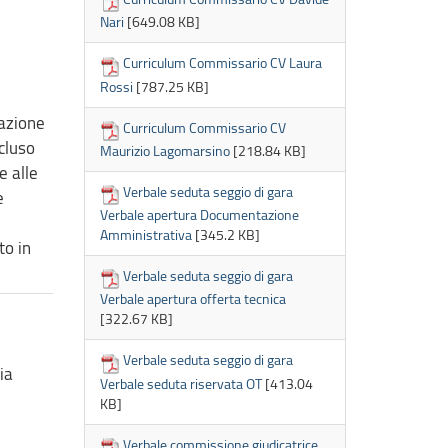
Nari
[649.08 KB]
Curriculum Commissario CV Laura
Rossi
[787.25 KB]
tazione
Curriculum Commissario CV
cluso
Maurizio Lagomarsino
[218.84 KB]
e alle
Verbale seduta seggio di gara
e
Verbale apertura Documentazione
Amministrativa
[345.2 KB]
to in
Verbale seduta seggio di gara
Verbale apertura offerta tecnica
[322.67 KB]
Verbale seduta seggio di gara
ia
Verbale seduta riservata OT
[413.04
KB]
Verbale commissione giudicatrice