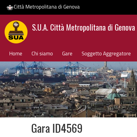
Città Metropolitana di Genova
Salta
S.U.A. Città Metropolitana di Genova
al
contenuto
principale
Home
Chi siamo
Gare
Soggetto Aggregatore
Gara ID4569