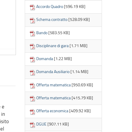
Accordo Quadro
[596.19 KB]
Schema contratto
[528.09 KB]
Bando
[583.55 KB]
Disciplinare di gara
[1.71 MB]
Domanda
[1.22 MB]
Domanda Ausiliario
[1.14 MB]
Offerta matematica
[950.69 KB]
Offerta matematica
[415.79 KB]
e e
Offerta economica
[409.92 KB]
 in
isito
DGUE
[907.11 KB]
del