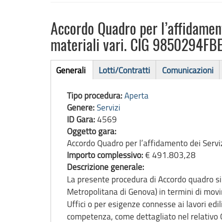
Accordo Quadro per l’affidament
materiali vari. CIG 9850294FB
Bando
Generali
Lotti/Contratti
Comunicazioni
(scheda
di
attiva)
Tipo procedura:
Aperta
gara
Genere:
Servizi
ID Gara:
4569
Oggetto gara:
Accordo Quadro per l’affidamento dei Servi
Importo complessivo:
€ 491.803,28
Descrizione generale:
La presente procedura di Accordo quadro si
Metropolitana di Genova) in termini di movi
Uffici o per esigenze connesse ai lavori edi
competenza, come dettagliato nel relativo C