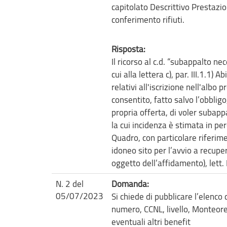
capitolato Descrittivo Prestazio
conferimento rifiuti.
Risposta:
Il ricorso al c.d. “subappalto ne
cui alla lettera c), par. III.1.1) A
relativi all'iscrizione nell'albo
consentito, fatto salvo l’obbligo
propria offerta, di voler subappa
la cui incidenza è stimata in pe
Quadro, con particolare riferimen
idoneo sito per l’avvio a recupe
oggetto dell’affidamento), lett. 
N. 2 del
Domanda:
05/07/2023
Si chiede di pubblicare l’elenco
numero, CCNL, livello, Monteor
eventuali altri benefit