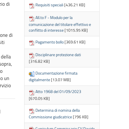
io di
Requisiti speciali
[436.21 KB]
All.to F - Modulo per la
comunicazione del titolare effettivo e
conflitto di interesse
[1015.95 KB]
ione di
iti
Pagamento bollo
[369.61 KB]
Disciplinare protezione dati
 della
[316.82 KB]
 sopra,
do
Documentazione firmata
so un
digitalmente
[13.07 MB]
rvizio
Atto 1968 del 01/09/2023
[670.05 KB]
Determina di nomina della
l
Commissione giudicatrice
[796 KB]
Curriculum Commissario CV Davide