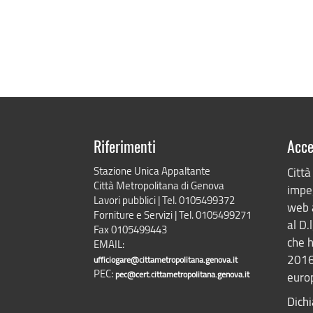
Riferimenti
Acce
Stazione Unica Appaltante
Città
Città Metropolitana di Genova
impeg
Lavori pubblici | Tel. 0105499372
web 
Forniture e Servizi | Tel. 0105499271
al D.
Fax 0105499443
che h
EMAIL:
2016
ufficiogare@cittametropolitana.genova.it
PEC:
pec@cert.cittametropolitana.genova.it
europ
Dichi