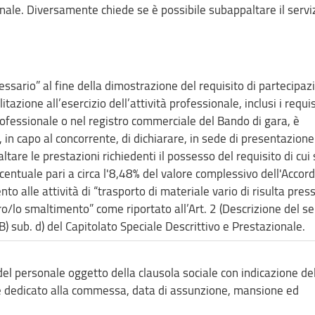
nale. Diversamente chiede se è possibile subappaltare il serviz
cessario” al fine della dimostrazione del requisito di partecipaz
bilitazione all’esercizio dell’attività professionale, inclusi i requis
 professionale o nel registro commerciale del Bando di gara, è
, in capo al concorrente, di dichiarare, in sede di presentazione
ltare le prestazioni richiedenti il possesso del requisito di cui
rcentuale pari a circa l'8,48% del valore complessivo dell'Accor
to alle attività di “trasporto di materiale vario di risulta pres
ro/lo smaltimento” come riportato all’Art. 2 (Descrizione del se
B) sub. d) del Capitolato Speciale Descrittivo e Prestazionale.
 del personale oggetto della clausola sociale con indicazione de
e dedicato alla commessa, data di assunzione, mansione ed