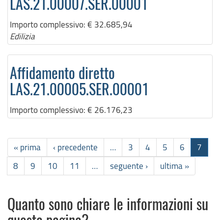
LAS.21.00007.SER.00001
Importo complessivo:
€ 32.685,94
Edilizia
Affidamento diretto
LAS.21.00005.SER.00001
Importo complessivo:
€ 26.176,23
« prima
‹ precedente
…
3
4
5
6
7
8
9
10
11
…
seguente ›
ultima »
Quanto sono chiare le informazioni su