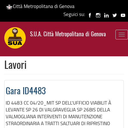
Città Metropolitana di Genova
Seguici su:
Salta
al
S.U.A. Città Metropolitana di Genova
contenuto
To
principale
nav
Lavori
Gara ID4483
ID 4483 CC 04/20_MIT SP DELL'UFFICIO VIABILIT À
LEVANTE SP 26 DI VALGRAVEGLIA SP 26BIS DELLA
VALMOGLIANA INTERVENTI DI MANUTENZIONE
STRAORDINARIA A TRATTI SALTUARI DI RIPRISTINO