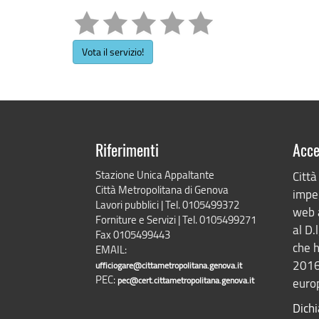
Vota il servizio!
Riferimenti
Acce
Stazione Unica Appaltante
Città
Città Metropolitana di Genova
impeg
Lavori pubblici | Tel. 0105499372
web 
Forniture e Servizi | Tel. 0105499271
al D.
Fax 0105499443
che h
EMAIL:
2016
ufficiogare@cittametropolitana.genova.it
PEC:
pec@cert.cittametropolitana.genova.it
europ
Dichi