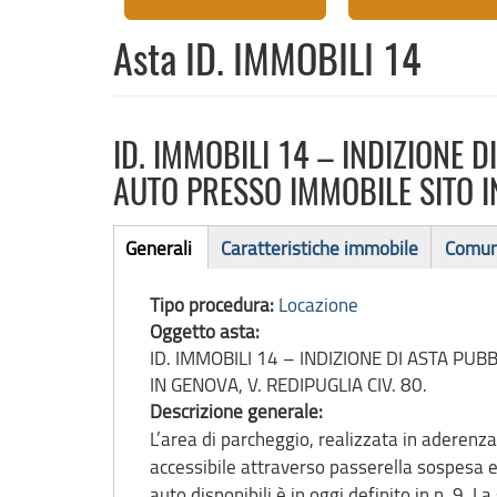
Asta ID. IMMOBILI 14
ID. IMMOBILI 14 – INDIZIONE 
AUTO PRESSO IMMOBILE SITO IN
Asta
Generali
Caratteristiche immobile
Comun
(scheda
immobile
attiva)
Tipo procedura:
Locazione
Oggetto asta:
ID. IMMOBILI 14 – INDIZIONE DI ASTA PU
IN GENOVA, V. REDIPUGLIA CIV. 80.
Descrizione generale:
L’area di parcheggio, realizzata in aderenza 
accessibile attraverso passerella sospesa e
auto disponibili è in oggi definito in n. 9.