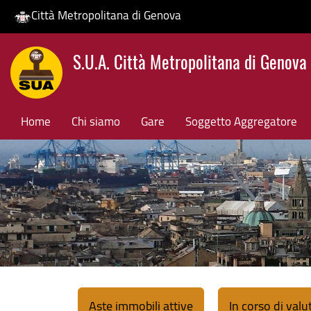
Città Metropolitana di Genova
Salta
S.U.A. Città Metropolitana di Genova
al
contenuto
principale
Home
Chi siamo
Gare
Soggetto Aggregatore
Aste immobili attive
In corso di val