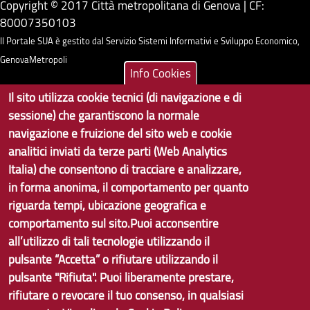
Copyright © 2017 Città metropolitana di Genova | CF:
80007350103
Il Portale SUA è gestito dal Servizio Sistemi Informativi e Sviluppo Economico,
GenovaMetropoli
Info Cookies
Il sito utilizza cookie tecnici (di navigazione e di
Tecnologie e Accessibilità
sessione) che garantiscono la normale
Privacy
navigazione e fruizione del sito web e cookie
analitici inviati da terze parti (Web Analytics
Note Legali
Italia) che consentono di tracciare e analizzare,
Contatti per il sito Web
in forma anonima, il comportamento per quanto
riguarda tempi, ubicazione geografica e
Statistiche
comportamento sul sito.Puoi acconsentire
Area Riservata
all’utilizzo di tali tecnologie utilizzando il
pulsante “Accetta” o rifiutare utilizzando il
pulsante "Rifiuta". Puoi liberamente prestare,
rifiutare o revocare il tuo consenso, in qualsiasi