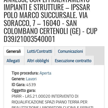
IMPIANTI E STRUTTURE – IPSSAR
POLO MARCO SUCCURSALE. VIA
SORACCO, 7 – 16040 - SAN
COLOMBANO CERTENOLI (GE) - CUP
D39J21003540001
Bando
Generali
Lotti/Contratti
Comunicazioni
(scheda
di
Allegati
Altri obblighi
Esecuzione contratto
attiva)
gara
Tipo procedura:
Aperta
Genere:
Lavori
ID Gara:
4539
Oggetto gara:
PNRR - LAS.21.00020 INTERVENTO DI
RIQUALIFICAZIONE SPAZI PIANO TERRA PER
REALIZZAZIONE LABORATORI CUCINA E SERVIZI