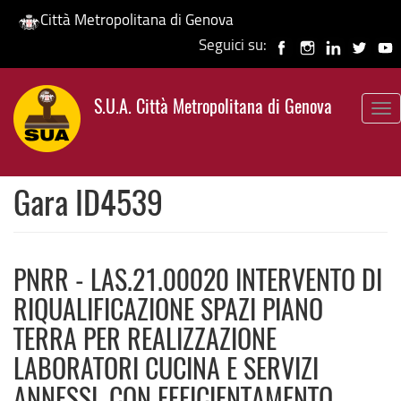
Città Metropolitana di Genova
Seguici su:
Salta
al
S.U.A. Città Metropolitana di Genova
contenuto
To
principale
nav
Gara ID4539
PNRR - LAS.21.00020 INTERVENTO DI
RIQUALIFICAZIONE SPAZI PIANO
TERRA PER REALIZZAZIONE
LABORATORI CUCINA E SERVIZI
ANNESSI, CON EFFICIENTAMENTO