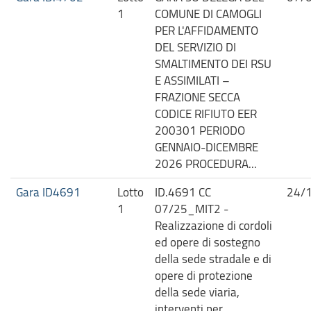
1
COMUNE DI CAMOGLI
PER L'AFFIDAMENTO
DEL SERVIZIO DI
SMALTIMENTO DEI RSU
E ASSIMILATI –
FRAZIONE SECCA
CODICE RIFIUTO EER
200301 PERIODO
GENNAIO-DICEMBRE
2026 PROCEDURA...
Gara ID4691
Lotto
ID.4691 CC
24/
1
07/25_MIT2 -
Realizzazione di cordoli
ed opere di sostegno
della sede stradale e di
opere di protezione
della sede viaria,
interventi per