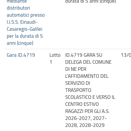
mediante
durata di 5 anni (cinque)
distributori
automatici presso
I.I.S.S. Einaudi-
Casaregis-Galilei
per la durata di 5
anni (cinque)
Gara ID.4719
Lotto
ID.4719 GARA SU
13/
1
DELEGA DEL COMUNE
DI NE PER
L’AFFIDAMENTO DEL
SERVIZIO DI
TRASPORTO
SCOLASTICO E VERSO IL
CENTRO ESTIVO
RAGAZZI PER GLI A.S.
2026-2027, 2027-
2028, 2028-2029