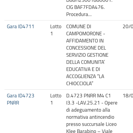
CIG BAF7FDA476.
Procedura...
Gara ID4711
Lotto
COMUNE DI
20/
1
CAMPOMORONE -
AFFIDAMENTO IN
CONCESSIONE DEL
SERVIZIO GESTIONE
DELLA COMUNITA’
EDUCATIVA E DI
ACCOGLIENZA “LA
CHIOCCIOLA”
Gara ID4723
Lotto
D.4723 PNRR M4 C1
18/
PNRR
1
I3.3 -LAV.25.21 - Opere
di adeguamento alla
normativa antincendio
presso succursale Liceo
Klee Barabino – Viale