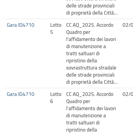
delle strade provinciali
di proprietà della Città...
Gara ID4710
Lotto
CC AQ_2025. Accordo
02/
5
Quadro per
l'affidamento dei lavori
di manutenzione a
tratti saltuari di
ripristino della
sovrastruttura stradale
delle strade provinciali
di proprietà della Città...
Gara ID4710
Lotto
CC AQ_2025. Accordo
02/
6
Quadro per
l'affidamento dei lavori
di manutenzione a
tratti saltuari di
ripristino della