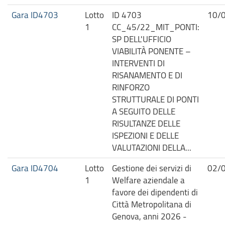
Gara ID4703
Lotto
ID 4703
10/
1
CC_45/22_MIT_PONTI:
SP DELL'UFFICIO
VIABILITÀ PONENTE –
INTERVENTI DI
RISANAMENTO E DI
RINFORZO
STRUTTURALE DI PONTI
A SEGUITO DELLE
RISULTANZE DELLE
ISPEZIONI E DELLE
VALUTAZIONI DELLA...
Gara ID4704
Lotto
Gestione dei servizi di
02/
1
Welfare aziendale a
favore dei dipendenti di
Città Metropolitana di
Genova, anni 2026 -