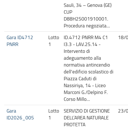
Sauli, 34 – Genova (GE)
CUP
D88H25001910001.
Procedura negoziata...
Gara ID4712
Lotto
ID.4712 PNRR M4 C1
18/
PNRR
1
I3.3 - LAV.25.14 -
Intervento di
adeguamento alla
normativa antincendio
dell'edificio scolastico di
Piazza Caduti di
Nassiriya, 14 - Liceo
Marconi G./Delpino F.
Corso Millo...
Gara
Lotto
SERVIZIO DI GESTIONE
23/
ID2026_005
1
DELL’AREA NATURALE
PROTETTA