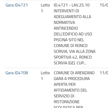
Gara ID4721
Lotto
ID.4721 - LAV.25.10
15/
1
INTERVENTI DI
ADEGUAMENTO ALLA
NORMATIVA
ANTINCENDIO
DELL’EDIFICIO AD USO
PISCINA SITO NEL
COMUNE DI RONCO
SCRIVIA, VIA ALLA ZONA
SPORTIVA 42, RONCO
SCRIVIA (GE). CUP...
Gara ID4708
Lotto
COMUNE DI ARENZANO
11/
1
GARA A PROCEDURA
APERTA PER
AFFIDAMENTO DEL
SERVIZIO DI
RISTORAZIONE
SCOLASTICA PER