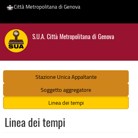
Città Metropolitana di Genova
Salta
al
S.U.A. Città Metropolitana di Genova
contenuto
principale
Stazione Unica Appaltante
Soggetto aggregatore
Linea dei tempi
Linea dei tempi