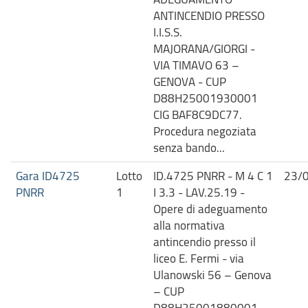
ANTINCENDIO PRESSO
I.I.S.S.
MAJORANA/GIORGI -
VIA TIMAVO 63 –
GENOVA - CUP
D88H25001930001
CIG BAF8C9DC77.
Procedura negoziata
senza bando...
Gara ID4725
Lotto
ID.4725 PNRR - M 4 C 1
23/
PNRR
1
I 3.3 - LAV.25.19 -
Opere di adeguamento
alla normativa
antincendio presso il
liceo E. Fermi - via
Ulanowski 56 – Genova
– CUP
D88H25001880001.