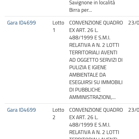
Savignone in località
Birra per...
Gara ID4699
Lotto
CONVENZIONE QUADRO
23/
1
EX ART. 26 L.
488/1999 E S.M.I.
RELATIVA A N. 2 LOTTI
TERRITORIALI AVENTI
AD OGGETTO SERVIZI DI
PULIZIA E IGIENE
AMBIENTALE DA
ESEGUIRSI SU IMMOBILI
DI PUBBLICHE
AMMINISTRAZIONI,...
Gara ID4699
Lotto
CONVENZIONE QUADRO
23/
2
EX ART. 26 L.
488/1999 E S.M.I.
RELATIVA A N. 2 LOTTI