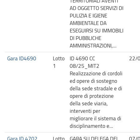
TERRITORIALI AVENTI
AD OGGETTO SERVIZI DI
PULIZIA E IGIENE
AMBIENTALE DA
ESEGUIRSI SU IMMOBILI
DI PUBBLICHE
AMMINISTRAZIONI,...
Gara ID4690
Lotto
ID 4690 CC
22/
1
08/25_MIT2
Realizzazione di cordoli
ed opere di sostegno
della sede stradale e di
opere di protezione
della sede viaria,
interventi per
migliorare il sistema di
disciplinamento e...
Gara ID.4702
Lotto
GARA SU DELEGA DEL
07/