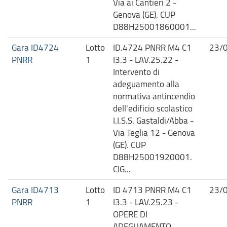
Via ai Cantieri 2 -
Genova (GE). CUP
D88H25001860001...
Gara ID4724
Lotto
ID.4724 PNRR M4 C1
23/
PNRR
1
I3.3 - LAV.25.22 -
Intervento di
adeguamento alla
normativa antincendio
dell'edificio scolastico
I.I.S.S. Gastaldi/Abba -
Via Teglia 12 - Genova
(GE). CUP
D88H25001920001.
CIG...
Gara ID4713
Lotto
ID 4713 PNRR M4 C1
23/
PNRR
1
I3.3 - LAV.25.23 -
OPERE DI
ADEGUAMENTO