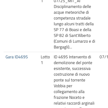
1
07/25_MIT_AI
Disciplinamento delle
acque meteoriche di
competenza stradale
lungo alcuni tratti della
SP 77 di Boasi e della
SP 82 di Sant'Alberto
(Comuni di Lumarzo e di
Bargagli)...
Gara ID4695
Lotto
ID 4695 Intervento di
07/
1
demolizione del ponte
esistente, successiva
costruzione di nuovo
ponte sul torrente
Vobbia per
collegamento alla
frazione Noceto e
relativi raccordi arginali