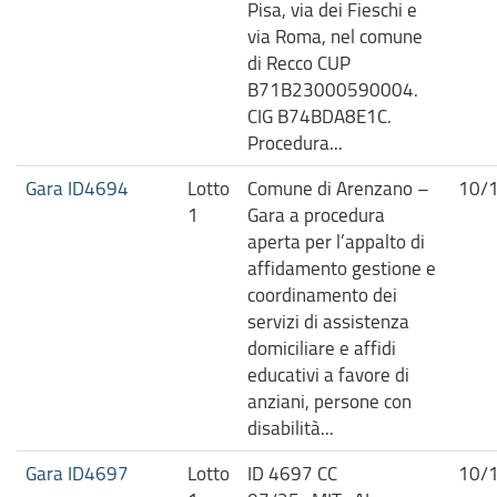
Pisa, via dei Fieschi e
via Roma, nel comune
di Recco CUP
B71B23000590004.
CIG B74BDA8E1C.
Procedura...
Gara ID4694
Lotto
Comune di Arenzano –
10/
1
Gara a procedura
aperta per l’appalto di
affidamento gestione e
coordinamento dei
servizi di assistenza
domiciliare e affidi
educativi a favore di
anziani, persone con
disabilità...
Gara ID4697
Lotto
ID 4697 CC
10/