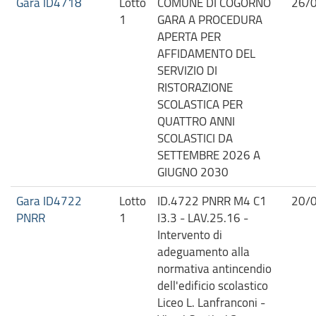
Gara ID4718
Lotto
COMUNE DI COGORNO
26/
1
GARA A PROCEDURA
APERTA PER
AFFIDAMENTO DEL
SERVIZIO DI
RISTORAZIONE
SCOLASTICA PER
QUATTRO ANNI
SCOLASTICI DA
SETTEMBRE 2026 A
GIUGNO 2030
Gara ID4722
Lotto
ID.4722 PNRR M4 C1
20/
PNRR
1
I3.3 - LAV.25.16 -
Intervento di
adeguamento alla
normativa antincendio
dell'edificio scolastico
Liceo L. Lanfranconi -