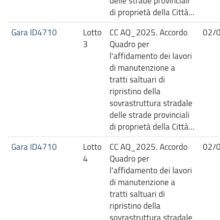
delle strade provinciali
di proprietà della Città...
Gara ID4710
Lotto
CC AQ_2025. Accordo
02/
3
Quadro per
l'affidamento dei lavori
di manutenzione a
tratti saltuari di
ripristino della
sovrastruttura stradale
delle strade provinciali
di proprietà della Città...
Gara ID4710
Lotto
CC AQ_2025. Accordo
02/
4
Quadro per
l'affidamento dei lavori
di manutenzione a
tratti saltuari di
ripristino della
sovrastruttura stradale