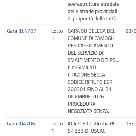
sovrastruttura stradale
delle strade provinciali
di proprietà della Città...
Gara ID.4707
Lotto
GARA SU DELEGA DEL
03/
1
COMUNE DI CAMOGLI
PER L’AFFIDAMENTO
DEL SERVIZIO DI
SMALTIMENTO DEI RSU
E ASSIMILATI –
FRAZIONE SECCA
CODICE RIFIUTO EER
200301 FINO AL 31
DICEMBRE 2026 –
PROCEDURA
NEGOZIATA SENZA...
Gara ID4706
Lotto
ID.4706 CC 24/24-RL.
05/
1
SP 333 DI USCIO.