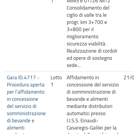
1
MIMS e 07/26 MIT2
Consolidamento del
ciglio di valle tra le
progr. km 3+700 e
3+800 per il
miglioramento
sicurezza viabilità.
Realizzazione di cordoli
ed opere di sostegno
sede...
Gara ID.4717 -
Lotto
Affidamento in
21/
Procedura aperta
1
concessione del servizio
per l’affidamento
di somministrazione di
in concessione
bevande e alimenti
del servizio di
mediante distributori
somministrazione
automatici presso
di bevande e
I.I.S.S. Einaudi-
alimenti
Casaregis-Galilei per la