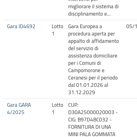
migliorare il sistema di
disciplinamento e...
Gara ID4692
Lotto
Gara Europea a
05/
1
procedura aperta per
appalto di affidamento
del servizio di
assistenza domiciliare
per i Comuni di
Campomorone e
Ceranesi per il periodo
dal 01.01.2026 al
31.12.2029
Gara GARA
Lotto
CUP:
4/2025
1
D30A25000020003 -
CIG: B97D4BC032 -
FORNITURA DI UNA
MINI PALA GOMMATA