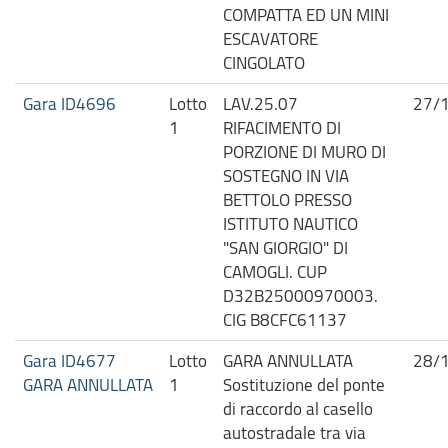
COMPATTA ED UN MINI
ESCAVATORE
CINGOLATO
Gara ID4696
Lotto
LAV.25.07
27/
1
RIFACIMENTO DI
PORZIONE DI MURO DI
SOSTEGNO IN VIA
BETTOLO PRESSO
ISTITUTO NAUTICO
"SAN GIORGIO" DI
CAMOGLI. CUP
D32B25000970003.
CIG B8CFC61137
Gara ID4677
Lotto
GARA ANNULLATA
28/
GARA ANNULLATA
1
Sostituzione del ponte
di raccordo al casello
autostradale tra via