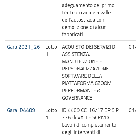
adeguamento del primo
tratto di canale a valle
dell’autostrada con
demolizione di alcuni
fabbricati...
Gara 2021_26
Lotto
ACQUISTO DEI SERVIZI DI
01
1
ASSISTENZA,
MANUTENZIONE E
PERSONALIZZAZIONE
SOFTWARE DELLA
PIATTAFORMA GZOOM
PERFORMANCE &
GOVERNANCE
Gara ID4489
Lotto
ID.4489 CC: 16/17 BP S.P.
01
1
226 di VALLE SCRIVIA -
Lavori di completamento
degli interventi di