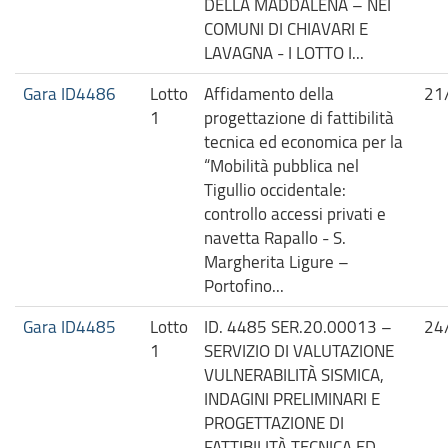
DELLA MADDALENA – NEI
COMUNI DI CHIAVARI E
LAVAGNA - I LOTTO I...
Gara ID4486
Lotto
Affidamento della
21
1
progettazione di fattibilità
tecnica ed economica per la
“Mobilità pubblica nel
Tigullio occidentale:
controllo accessi privati e
navetta Rapallo - S.
Margherita Ligure –
Portofino...
Gara ID4485
Lotto
ID. 4485 SER.20.00013 –
24
1
SERVIZIO DI VALUTAZIONE
VULNERABILITÀ SISMICA,
INDAGINI PRELIMINARI E
PROGETTAZIONE DI
FATTIBILITÀ TECNICA ED