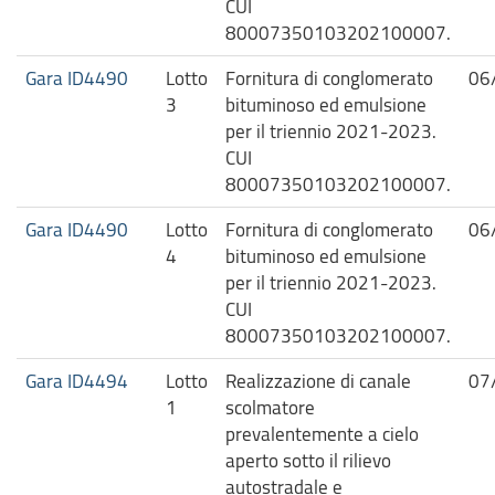
CUI
80007350103202100007.
Gara ID4490
Lotto
Fornitura di conglomerato
06
3
bituminoso ed emulsione
per il triennio 2021-2023.
CUI
80007350103202100007.
Gara ID4490
Lotto
Fornitura di conglomerato
06
4
bituminoso ed emulsione
per il triennio 2021-2023.
CUI
80007350103202100007.
Gara ID4494
Lotto
Realizzazione di canale
07
1
scolmatore
prevalentemente a cielo
aperto sotto il rilievo
autostradale e