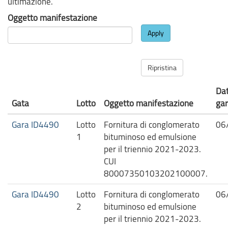
ultimazione.
Oggetto manifestazione
Apply
Ripristina
Dat
Gata
Lotto
Oggetto manifestazione
ga
Gara ID4490
Lotto
Fornitura di conglomerato
06
1
bituminoso ed emulsione
per il triennio 2021-2023.
CUI
80007350103202100007.
Gara ID4490
Lotto
Fornitura di conglomerato
06
2
bituminoso ed emulsione
per il triennio 2021-2023.