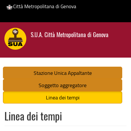
Città Metropolitana di Genova
Salta
al
S.U.A. Città Metropolitana di Genova
contenuto
principale
Stazione Unica Appaltante
Soggetto aggregatore
Linea dei tempi
Linea dei tempi