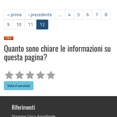
« prima
‹ precedente
…
4
5
6
7
8
9
10
11
12
Quanto sono chiare le informazioni su
questa pagina?
Vota il servizio!
Riferimenti
Stazione Unica Appaltante