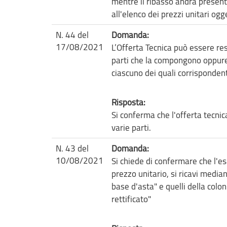
mentre il ribasso andrà present
all'elenco dei prezzi unitari ogg
N. 44 del
Domanda:
17/08/2021
L’Offerta Tecnica può essere r
parti che la compongono oppure
ciascuno dei quali corrispondent
Risposta:
Si conferma che l'offerta tecni
varie parti.
N. 43 del
Domanda:
10/08/2021
Si chiede di confermare che l'es
prezzo unitario, si ricavi median
base d'asta" e quelli della colo
rettificato"