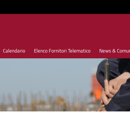
Calendario
Elenco Fornitori Telematico
News & Comun