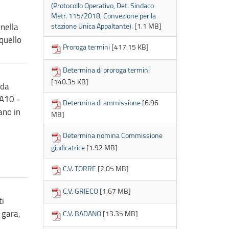
(Protocollo Operativo, Det. Sindaco
Metr. 115/2018, Convezione per la
 nella
stazione Unica Appaltante).
[1.1 MB]
 quello
Proroga termini
[417.15 KB]
Determina di proroga termini
[140.35 KB]
 da
.A10 -
Determina di ammissione
[6.96
ano in
MB]
Determina nomina Commissione
giudicatrice
[1.92 MB]
C.V. TORRE
[2.05 MB]
C.V. GRIECO
[1.67 MB]
ti
 gara,
C.V. BADANO
[13.35 MB]