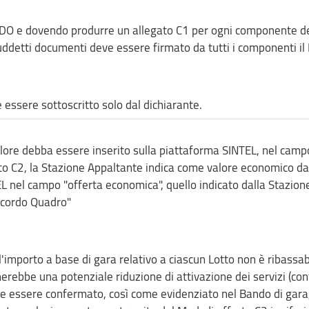
DO e dovendo produrre un allegato C1 per ogni componente d
detti documenti deve essere firmato da tutti i componenti il 
e essere sottoscritto solo dal dichiarante.
valore debba essere inserito sulla piattaforma SINTEL, nel camp
ato C2, la Stazione Appaltante indica come valore economico da
EL nel campo "offerta economica", quello indicato dalla Stazion
ccordo Quadro"
'importo a base di gara relativo a ciascun Lotto non è ribassabi
rebbe una potenziale riduzione di attivazione dei servizi (con
eve essere confermato, così come evidenziato nel Bando di gara