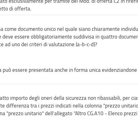
ato esclusivamente per tramite del Mod. di offerta C2 in rifer
etto di offerta.
esa come documento unico nel quale siano chiaramente individu
 deve essere obbligatoriamente suddivisa in quattro documen
e ad uno dei criteri di valutazione (a-b-c-d)?
ca può essere presentata anche in forma unica evidenziandone 
atto importo degli oneri della sicurezza non ribassabili, per ci
te differenza tra i prezzi indicati nella colonna "prezzo unitari
nna "prezzo unitario" dell'allegato "Altro CG.A10 - Elenco prezzi