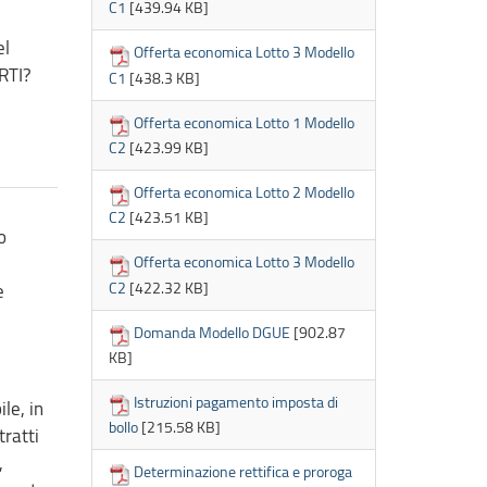
C1
[439.94 KB]
el
Offerta economica Lotto 3 Modello
RTI?
C1
[438.3 KB]
Offerta economica Lotto 1 Modello
C2
[423.99 KB]
Offerta economica Lotto 2 Modello
C2
[423.51 KB]
o
Offerta economica Lotto 3 Modello
C2
[422.32 KB]
e
Domanda Modello DGUE
[902.87
KB]
Istruzioni pagamento imposta di
le, in
bollo
[215.58 KB]
tratti
,
Determinazione rettifica e proroga