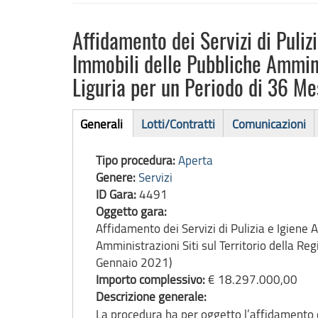
Affidamento dei Servizi di Puliz
Immobili delle Pubbliche Amminis
Liguria per un Periodo di 36 M
Bando
Generali
Lotti/Contratti
Comunicazioni
(scheda
di
attiva)
Tipo procedura:
Aperta
gara
Genere:
Servizi
ID Gara:
4491
Oggetto gara:
Affidamento dei Servizi di Pulizia e Igiene
Amministrazioni Siti sul Territorio della R
Gennaio 2021)
Importo complessivo:
€ 18.297.000,00
Descrizione generale:
La procedura ha per oggetto l’affidamento d