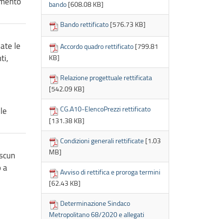
imento
bando
[608.08 KB]
Bando rettificato
[576.73 KB]
ate le
Accordo quadro rettificato
[799.81
ti,
KB]
Relazione progettuale rettificata
[542.09 KB]
CG.A10-ElencoPrezzi rettificato
le
[131.38 KB]
Condizioni generali rettificate
[1.03
MB]
ascun
o a
Avviso di rettifica e proroga termini
[62.43 KB]
Determinazione Sindaco
Metropolitano 68/2020 e allegati